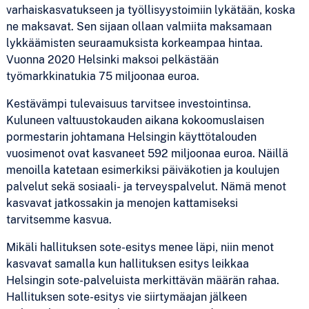
varhaiskasvatukseen ja työllisyystoimiin lykätään, koska
ne maksavat. Sen sijaan ollaan valmiita maksamaan
lykkäämisten seuraamuksista korkeampaa hintaa.
Vuonna 2020 Helsinki maksoi pelkästään
työmarkkinatukia 75 miljoonaa euroa.
Kestävämpi tulevaisuus tarvitsee investointinsa.
Kuluneen valtuustokauden aikana kokoomuslaisen
pormestarin johtamana Helsingin käyttötalouden
vuosimenot ovat kasvaneet 592 miljoonaa euroa. Näillä
menoilla katetaan esimerkiksi päiväkotien ja koulujen
palvelut sekä sosiaali- ja terveyspalvelut. Nämä menot
kasvavat jatkossakin ja menojen kattamiseksi
tarvitsemme kasvua.
Mikäli hallituksen sote-esitys menee läpi, niin menot
kasvavat samalla kun hallituksen esitys leikkaa
Helsingin sote-palveluista merkittävän määrän rahaa.
Hallituksen sote-esitys vie siirtymäajan jälkeen