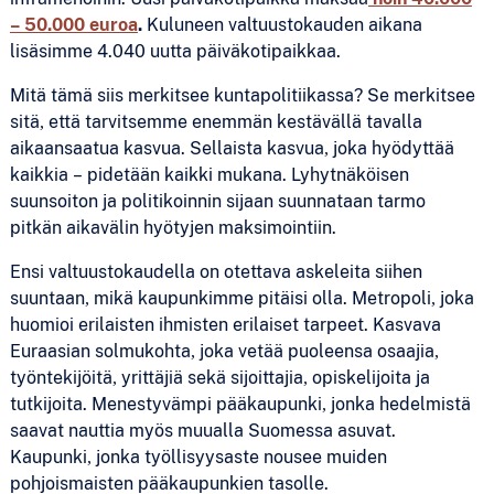
– 50.000 euroa
.
Kuluneen valtuustokauden aikana
lisäsimme 4.040 uutta päiväkotipaikkaa.
Mitä tämä siis merkitsee kuntapolitiikassa? Se merkitsee
sitä, että tarvitsemme enemmän kestävällä tavalla
aikaansaatua kasvua. Sellaista kasvua, joka hyödyttää
kaikkia – pidetään kaikki mukana. Lyhytnäköisen
suunsoiton ja politikoinnin sijaan suunnataan tarmo
pitkän aikavälin hyötyjen maksimointiin.
Ensi valtuustokaudella on otettava askeleita siihen
suuntaan, mikä kaupunkimme pitäisi olla. Metropoli, joka
huomioi erilaisten ihmisten erilaiset tarpeet. Kasvava
Euraasian solmukohta, joka vetää puoleensa osaajia,
työntekijöitä, yrittäjiä sekä sijoittajia, opiskelijoita ja
tutkijoita. Menestyvämpi pääkaupunki, jonka hedelmistä
saavat nauttia myös muualla Suomessa asuvat.
Kaupunki, jonka työllisyysaste nousee muiden
pohjoismaisten pääkaupunkien tasolle.