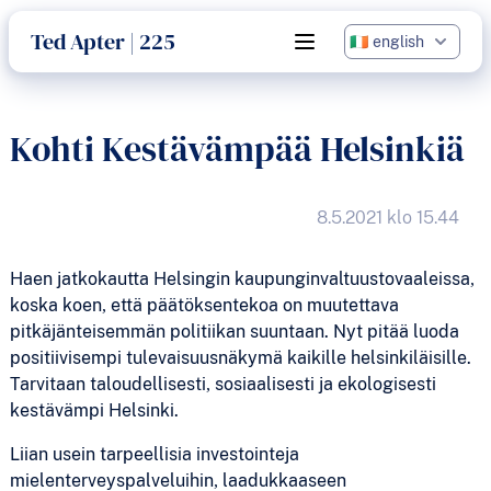
language
Ted Apter | 225
Open main menu
Kohti Kestävämpää Helsinkiä
8.5.2021 klo 15.44
Haen jatkokautta Helsingin kaupunginvaltuustovaaleissa,
koska koen, että päätöksentekoa on muutettava
pitkäjänteisemmän politiikan suuntaan. Nyt pitää luoda
positiivisempi tulevaisuusnäkymä kaikille helsinkiläisille.
Tarvitaan taloudellisesti, sosiaalisesti ja ekologisesti
kestävämpi Helsinki.
Liian usein tarpeellisia investointeja
mielenterveyspalveluihin, laadukkaaseen