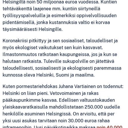
Helsingiltä noin 50 miljoonaa euroa vuodessa. Kuntien
tehtäväkenttä laajenee mm. kuntiin siirtyneillä
työllisyyspalveluilla ja esimerkiksi oppivelvollisuuden
pidentämisellä, jonka kustannuksia valtio ei korvaa
täysimääräisesti Helsingille.
Koronakriisi pitkittyy ja sen sosiaaliset, taloudelliset ja
myös ekologiset vaikutukset sen kuin kasvavat.
Ilmastonmuutos ratkotaan kaupungeissa, jos ja kun se
halutaan ratkaista. Tuleville sukupolville on jätettävä
taloudellisesti, sosiaalisesti ja ekologisesti paremmassa
kunnossa oleva Helsinki, Suomi ja maailma.
Kuten pormestariehdokas Juhana Vartiainen on todennut:
Helsinki on liian pieni. Vetovoimainen ja rakas
pääkaupunkimme kasvaa. Edellisen valtuustokauden
yleiskaavaratkaisulla mahdollistetaan 250.000 uudelle
henkilölle asuminen Helsingissä. On arvioitu, että per
yksi uusi asukas tarvitaan noin 30.000 euroa rahaa
inframenoihin. Uusi päiväkotipaikka maksaa
noin 40.000