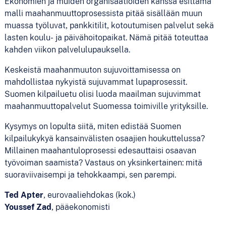
Ekonomien ja muiden organisaatioiden kanssa esittämä
malli maahanmuuttoprosessista pitää sisällään muun
muassa työluvat, pankkitilit, kotoutumisen palvelut sekä
lasten koulu- ja päivähoitopaikat. Nämä pitää toteuttaa
kahden viikon palvelulupauksella.
Keskeistä maahanmuuton sujuvoittamisessa on
mahdollistaa nykyistä sujuvammat lupaprosessit.
Suomen kilpailuetu olisi luoda maailman sujuvimmat
maahanmuuttopalvelut Suomessa toimiville yrityksille.
Kysymys on lopulta siitä, miten edistää Suomen
kilpailukykyä kansainvälisten osaajien houkuttelussa?
Millainen maahantuloprosessi edesauttaisi osaavan
työvoiman saamista? Vastaus on yksinkertainen: mitä
suoraviivaisempi ja tehokkaampi, sen parempi.
Ted Apter
, eurovaaliehdokas (kok.)
Youssef Zad
, pääekonomisti