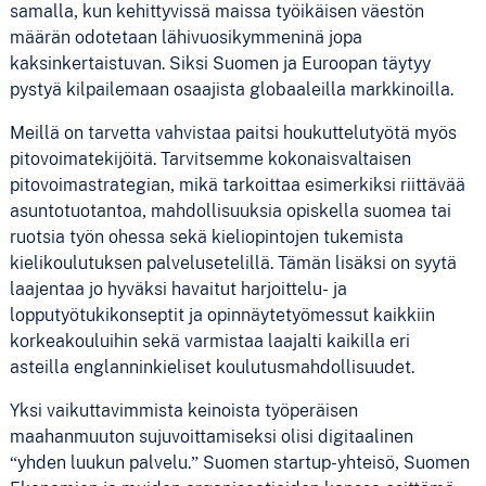
samalla, kun kehittyvissä maissa työikäisen väestön
määrän odotetaan lähivuosikymmeninä jopa
kaksinkertaistuvan. Siksi Suomen ja Euroopan täytyy
pystyä kilpailemaan osaajista globaaleilla markkinoilla.
Meillä on tarvetta vahvistaa paitsi houkuttelutyötä myös
pitovoimatekijöitä. Tarvitsemme kokonaisvaltaisen
pitovoimastrategian, mikä tarkoittaa esimerkiksi riittävää
asuntotuotantoa, mahdollisuuksia opiskella suomea tai
ruotsia työn ohessa sekä kieliopintojen tukemista
kielikoulutuksen palvelusetelillä. Tämän lisäksi on syytä
laajentaa jo hyväksi havaitut harjoittelu- ja
lopputyötukikonseptit ja opinnäytetyömessut kaikkiin
korkeakouluihin sekä varmistaa laajalti kaikilla eri
asteilla englanninkieliset koulutusmahdollisuudet.
Yksi vaikuttavimmista keinoista työperäisen
maahanmuuton sujuvoittamiseksi olisi digitaalinen
“yhden luukun palvelu.” Suomen startup-yhteisö, Suomen