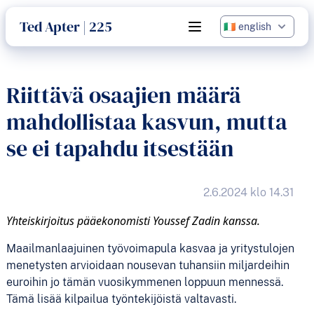
language
Ted Apter | 225
Open main menu
Riittävä osaajien määrä
mahdollistaa kasvun, mutta
se ei tapahdu itsestään
2.6.2024 klo 14.31
Yhteiskirjoitus pääekonomisti Youssef Zadin kanssa.
Maailmanlaajuinen työvoimapula kasvaa ja yritystulojen
menetysten arvioidaan nousevan tuhansiin miljardeihin
euroihin jo tämän vuosikymmenen loppuun mennessä.
Tämä lisää kilpailua työntekijöistä valtavasti.