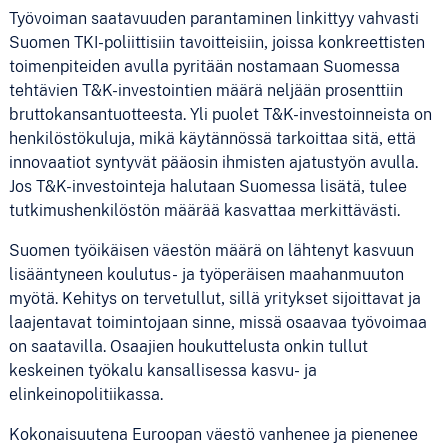
Työvoiman saatavuuden parantaminen linkittyy vahvasti
Suomen TKI-poliittisiin tavoitteisiin, joissa konkreettisten
toimenpiteiden avulla pyritään nostamaan Suomessa
tehtävien T&K-investointien määrä neljään prosenttiin
bruttokansantuotteesta. Yli puolet T&K-investoinneista on
henkilöstökuluja, mikä käytännössä tarkoittaa sitä, että
innovaatiot syntyvät pääosin ihmisten ajatustyön avulla.
Jos T&K-investointeja halutaan Suomessa lisätä, tulee
tutkimushenkilöstön määrää kasvattaa merkittävästi.
Suomen työikäisen väestön määrä on lähtenyt kasvuun
lisääntyneen koulutus- ja työperäisen maahanmuuton
myötä. Kehitys on tervetullut, sillä yritykset sijoittavat ja
laajentavat toimintojaan sinne, missä osaavaa työvoimaa
on saatavilla. Osaajien houkuttelusta onkin tullut
keskeinen työkalu kansallisessa kasvu- ja
elinkeinopolitiikassa.
Kokonaisuutena Euroopan väestö vanhenee ja pienenee