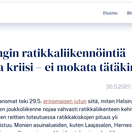
kieli
Etusivu
Bl
ngin ratikkaliikennöintiä
 kriisi – ei mokata tätäki
30.5.2021 
anomat teki 29.5.
erinomaisen jutun
siitä, miten Helsin
en joukkoliikenne nojaa vahvasti ratikkaliikenteen keh
en reittien toteutuessa ratikkakiskojen pituus yli
istuu. Monien asuinalueiden, kuten Laajasalon, Hernes