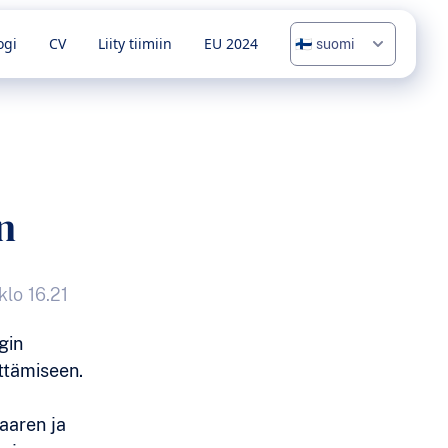
ogi
CV
Liity tiimiin
EU 2024
n
klo 16.21
gin
ittämiseen.
aaren ja