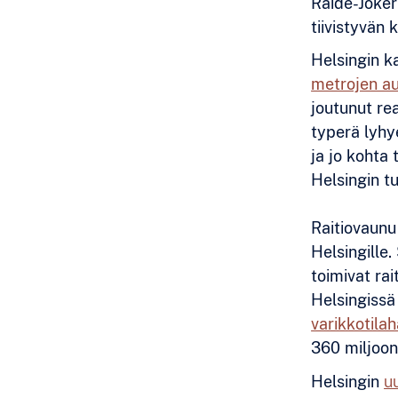
Raide-Joker
tiivistyvän 
Helsingin ka
metrojen au
joutunut re
typerä lyhy
ja jo kohta
Helsingin tu
Raitiovaunu
Helsingille.
toimivat rai
Helsingiss
varikkotila
360 miljoona
Helsingin
u