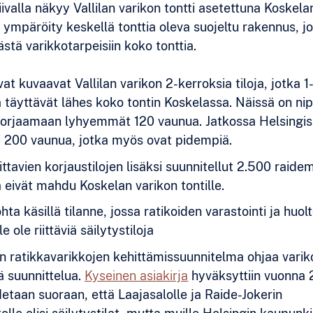
iivalla näkyy Vallilan varikon tontti asetettuna Koskelan
n ympäröity keskellä tonttia oleva suojeltu rakennus, j
tä varikkotarpeisiin koko tonttia.
ivat kuvaavat Vallilan varikon 2-kerroksia tiloja, jotka 1
a täyttävät lähes koko tontin Koskelassa. Näissä on nip
korjaamaan lyhyemmät 120 vaunua. Jatkossa Helsingis
i 200 vaunua, jotka myös ovat pidempiä.
ttavien korjaustilojen lisäksi suunnitellut 2.500 raide
aa eivät mahdu Koskelan varikon tontille.
hta käsillä tilanne, jossa ratikoiden varastointi ja huolt
e ole riittäviä säilytystiloja
n ratikkavarikkojen kehittämissuunnitelma ohjaa varik
ä suunnittelua.
Kyseinen asiakirja
hyväksyttiin vuonna 
detaan suoraan, että Laajasalolle ja Raide-Jokerin