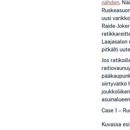
nähden
. Nä
Ruskeasuon 
uusi varikk
Raide-Jokeri
ratikkareitt
Laajasalon 
pitkälti uu
Jos ratikoi
raitiovaunu
pääkaupunki
siirtyvätkö
joukkoliike
asuinalueen
Case 1 – Ru
Kuvassa esi