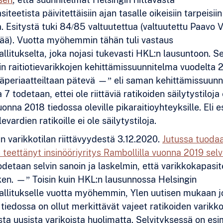
iteetista päivitettäisiin ajan tasalle oikeisiin tarpeisiin
a. Esitystä tuki 84/85 valtuutettua (valtuutettu Paavo
jää). Vuotta myöhemmin tähän tuli vastaus
llitukselta, joka nojasi tukevasti HKL:n lausuntoon. 
n raitiotievarikkojen kehittämissuunnitelma vuodelta 
äperiaatteiltaan pätevä —” eli saman kehittämissuunn
a 7 todetaan, ettei ole riittäviä ratikoiden säilytystiloja
vuonna 2018 tiedossa oleville pikaraitioyhteyksille. Eli 
vardien ratikoille ei ole säilytystiloja.
un varikkotilan riittävyydestä 3.12.2020.
Jutussa tuodaa
 teettänyt insinööriyritys Rambollilla vuonna 2019 sel
odetaan selvin sanoin ja laskelmin, että varikkokapasit
en. —” Toisin kuin HKL:n lausunnossa Helsingin
llitukselle vuotta myöhemmin, Ylen uutisen mukaan j
tiedossa on ollut merkittävät vajeet ratikoiden varikko
sta uusista varikoista huolimatta. Selvityksessä on esi