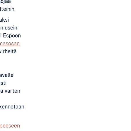
nojaa
tteihin.
aksi
in usein
si Espoon
lmasosan
irheitä
avalle
sti
tä varten
akennetaan
arpeeseen