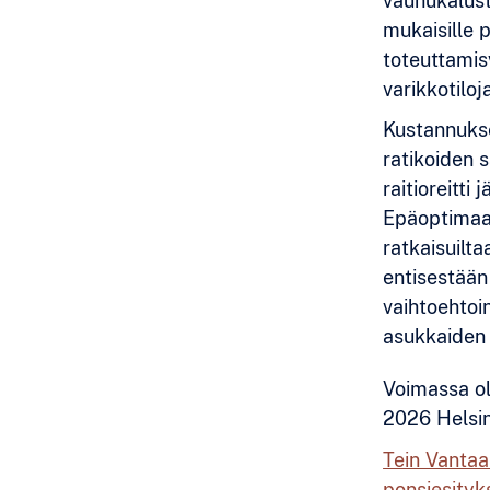
vaunukalusto
mukaisille 
toteuttamisv
varikkotiloj
Kustannukset
ratikoiden s
raitioreitti
Epäoptimaal
ratkaisuilta
entisestään 
vaihtoehtoi
asukkaiden 
Voimassa ol
2026 Helsing
Tein Vantaa
ponsiesityk