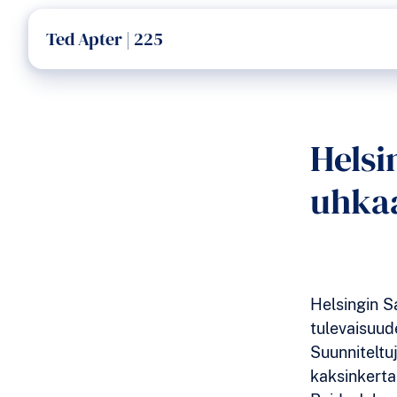
Ted Apter | 225
Helsi
uhkaa
Helsingin S
tulevaisuud
Suunniteltuj
kaksinkerta