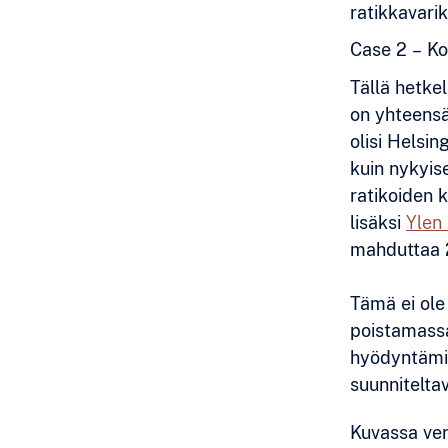
ratikkavarik
Case 2 – Ko
Tällä hetkel
on yhteensä
olisi Helsi
kuin nykyis
ratikoiden 
lisäksi
Ylen
mahduttaa 2
Tämä ei ole
poistamassa
hyödyntämis
suunnitelta
Kuvassa verr