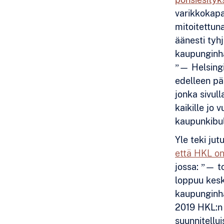
varikkokapas
mitoitettun
äänesti tyh
kaupunginha
”— Helsingi
edelleen pä
jonka sivull
kaikille jo 
kaupunkibule
Yle teki jut
että HKL on
jossa: ”— t
loppuu kesk
kaupunginha
2019 HKL:n 
suunnitellui