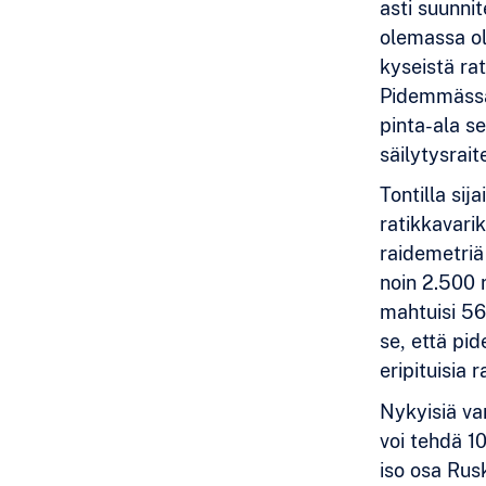
asti suunni
olemassa ol
kyseistä ra
Pidemmässä 
pinta-ala s
säilytysrait
Tontilla si
ratikkavari
raidemetriä
noin 2.500 
mahtuisi 56
se, että pid
eripituisia 
Nykyisiä var
voi tehdä 1
iso osa Rus