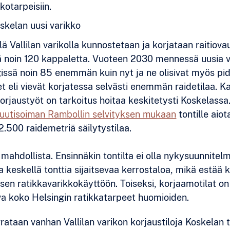
kotarpeisiin.
skelan uusi varikko
lä Vallilan varikolla kunnostetaan ja korjataan raitiovau
 noin 120 kappaletta. Vuoteen 2030 mennessä uusia 
ngissä noin 85 enemmän kuin nyt ja ne olisivat myös p
et eli vievät korjatessa selvästi enemmän raidetilaa. K
korjaustyöt on tarkoitus hoitaa keskitetysti Koskelassa
 uutisoiman Rambollin selvityksen mukaan
tontille aio
.500 raidemetriä säilytystilaa.
 mahdollista. Ensinnäkin tontilta ei olla nykysuunnitel
 keskellä tonttia sijaitsevaa kerrostaloa, mikä estää 
en ratikkavarikkokäyttöön. Toiseksi, korjaamotilat on
va koko Helsingin ratikkatarpeet huomioiden.
ataan vanhan Vallilan varikon korjaustiloja Koskelan to