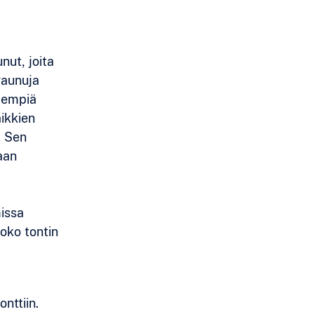
nut, joita
vaunuja
idempiä
aikkien
. Sen
taan
missa
koko tontin
nttiin.