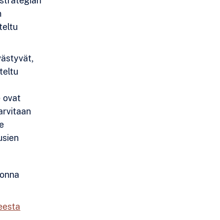
istrategian
n
teltu
västyvät,
teltu
e ovat
tarvitaan
le
usien
uonna
eesta