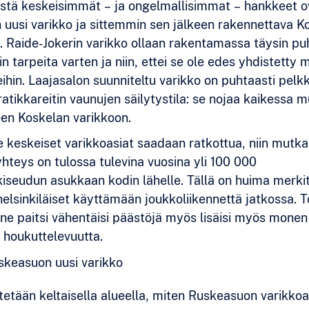
istä keskeisimmät
–
ja ongelmallisimmat
–
hankkeet o
uusi varikko ja sittemmin sen jälkeen rakennettava K
o. Raide-Jokerin varikko ollaan rakentamassa täysin pu
n tarpeita varten ja niin, ettei se ole edes yhdistetty 
eihin. Laajasalon suunniteltu varikko on puhtaasti pelk
ratikkareitin vaunujen säilytystila: se nojaa kaikessa 
teen Koskelan varikkoon.
lle keskeiset varikkoasiat saadaan ratkottua, niin mutk
yhteys on tulossa tulevina vuosina yli 100 000
seudun asukkaan kodin lähelle. Tällä on huima merkity
 helsinkiläiset käyttämään joukkoliikennettä jatkossa. 
nne paitsi vähentäisi päästöjä myös lisäisi myös monen
 houkuttelevuutta.
skeasuon uusi varikko
tetään keltaisella alueella, miten Ruskeasuon varikko