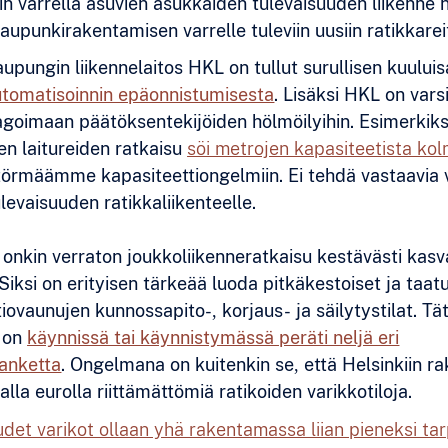
in varrella asuvien asukkaiden tulevaisuuden liikenne 
kaupunkirakentamisen varrelle tuleviin uusiin ratikkarei
upungin liikennelaitos HKL on tullut surullisen kuuluis
tomatisoinnin epäonnistumisesta
. Lisäksi HKL on vars
agoimaan päätöksentekijöiden hölmöilyihin. Esimerkik
en laitureiden ratkaisu
söi metrojen kapasiteetista ko
 törmäämme kapasiteettiongelmiin. Ei tehdä vastaavia v
levaisuuden ratikkaliikenteelle.
 onkin verraton joukkoliikenneratkaisu kestävästi kasv
 Siksi on erityisen tärkeää luoda pitkäkestoiset ja taatu
tiovaunujen kunnossapito-, korjaus- ja säilytystilat. Tä
ä on
käynnissä tai käynnistymässä peräti neljä eri
hanketta
. Ongelmana on kuitenkin se, että Helsinkiin r
lla eurolla riittämättömiä ratikoiden varikkotiloja.
udet varikot ollaan yhä rakentamassa liian pieneksi t