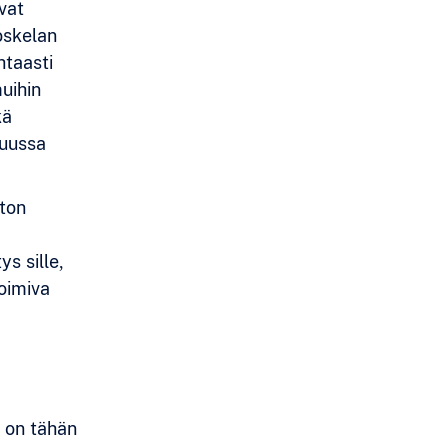
vat
oskelan
htaasti
muihin
kä
muussa
aton
s sille,
Toimiva
a on tähän