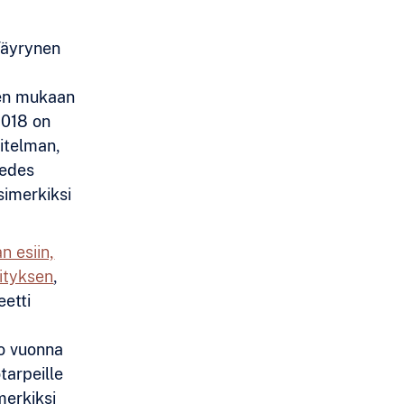
 Väyrynen
Sen mukaan
2018 on
itelman,
 edes
esimerkiksi
n esiin,
vityksen
,
eetti
o vuonna
tarpeille
merkiksi