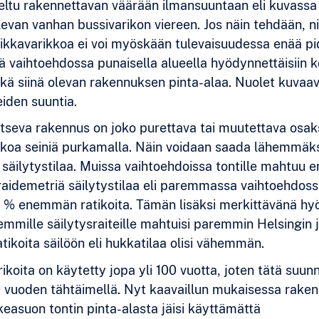
teltu rakennettavan väärään ilmansuuntaan eli kuvassa
evan vanhan bussivarikon viereen. Jos näin tehdään, ni
tikkavarikkoa ei voi myöskään tulevaisuudessa enää pi
vaihtoehdossa punaisella alueella hyödynnettäisiin k
ekä siinä olevan rakennuksen pinta-alaa. Nuolet kuvaa
eiden suuntia.
jaitseva rakennus on joko purettava tai muutettava osak
kkoa seiniä purkamalla. Näin voidaan saada lähemmäk
 säilytystilaa. Muissa vaihtoehdoissa tontille mahtuu e
raidemetriä säilytystilaa eli paremmassa vaihtoehdossa
 % enemmän ratikoita. Tämän lisäksi merkittävänä hyö
emmille säilytysraiteille mahtuisi paremmin Helsingin jo
ratikoita säilöön eli hukkatilaa olisi vähemmän.
ikoita on käytetty jopa yli 100 vuotta, joten tätä suunn
0 vuoden tähtäimellä. Nyt kaavaillun mukaisessa rake
keasuon tontin pinta-alasta jäisi käyttämättä