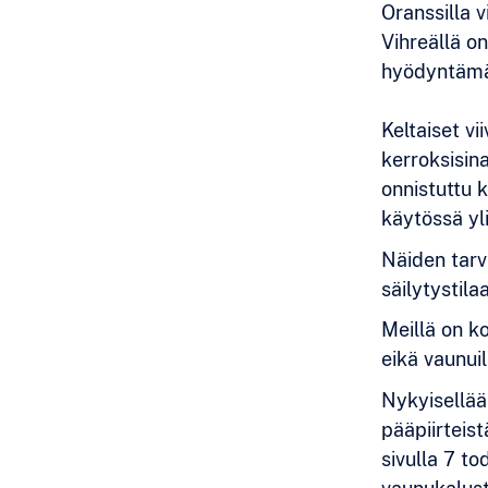
Oranssilla v
Vihreällä o
hyödyntämäs
Keltaiset vi
kerroksisin
onnistuttu 
käytössä yl
Näiden tarvi
säilytystil
Meillä on ko
eikä vaunuill
Nykyisellää
pääpiirteist
sivulla 7 to