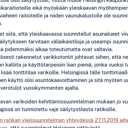
lle olisi säilytystilat, mutta muille Helsingin kaupunk
pikaraitioteille eikä myöskään yleiskaavan myöhempie
aiheen raitioteille ja niiden vaunukalustolle ole suunni
a.
 siitä, että yleiskaavassa suunnitellut asuinalueet vii
äilytykseen tarvitaan väliaikaistiloja ja useampi suunni
 jää pidemmäksi aikaa toteutumatta ovat valtavia.
isesti rakennetut varikkotontit johtavat siihen, että n
an kalliita ja käyttötarpeisiin liian pieniä, jonka vuoksi 
lisää tonttitilaa varikoille. Helsingissä tälle tonttimaal
nen käyttö olisi asuntokaavoittaminen ja sitä myöten u
verotulot vuosikymmenten ajalta.
evan varikoiden kehittämissuunnitelman mukaan jo v
issä on tunnistettu vaje säilytystilasta ratikoille.
n ratikan yleissuunnitelman yhteydessä 27.11.2019 aih
sen
, että suunnitelmat Helsingin riittävästä