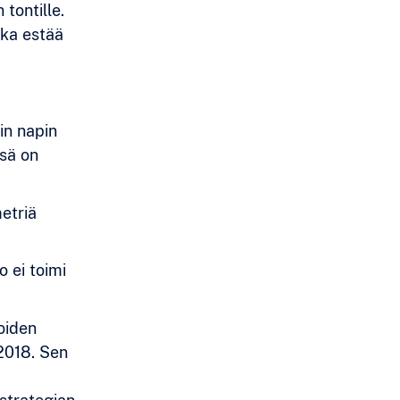
 tontille.
oka estää
-
in napin
sä on
metriä
o ei toimi
oiden
2018. Sen