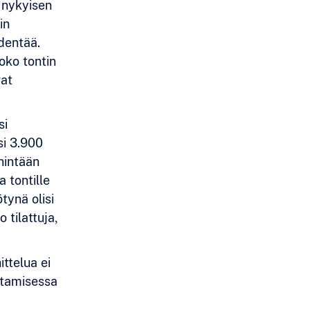
 nykyisen
in
dentää.
oko tontin
vat
si
si 3.900
nintään
 tontille
tynä olisi
 tilattuja,
ittelua ei
ntamisessa