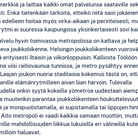
merkkiä ja laittaa kaikki omat palvelunsa saataville se
sti. Enkä tietenkään tarkoita, etteikö niitä saisi jokaine
 edelleen hoitaa myös virka-aikaan ja perinteisesti, m
ytmi ei suuressa kaupungissa yksinkertaisesti sovi kaik
alvelu hyvin toimivassa metropolissa on kattava ja hel
leva joukkoliikenne. Helsingin joukkoliikenteen vuorovä
 erityisesti iltaisin ja viikonloppuisin. Kalliosta Töölöö
ana viisi raitiovaunua tunnissa, ja metro pysähtyy enne
 Laajan joukon nuoria stadilaisia kokemus tästä on, ett
nille elämänrytmilleen aivan liian harvoin. Tulevalla
udella onkin syytä kokeilla yömetroa uudestaan aiem
a muutenkin parantaa joukkoliikenteen houkuttelevuut
 ja monipuolistamalla, ei supistamalla tai lippujen hin
 Aito metropoli ei vaadi kaikkia samaan muottiin, mutt
le mahdollisuuden liikkua lukuisilla eri välineillä kut
milloin haluavat.