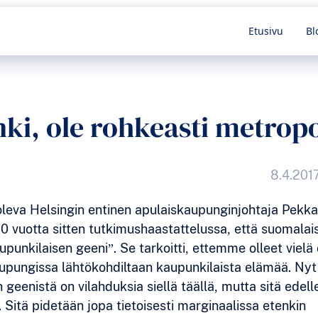
kieli
Etusivu
Bl
nki, ole rohkeasti metropo
8.4.2017
oleva Helsingin entinen apulaiskaupunginjohtaja Pekk
20 vuotta sitten tutkimushaastattelussa, että suomalais
upunkilaisen geeni”. Se tarkoitti, ettemme olleet vielä
pungissa lähtökohdiltaan kaupunkilaista elämää. Nyt
eenistä on vilahduksia siellä täällä, mutta sitä edell
 Sitä pidetään jopa tietoisesti marginaalissa etenkin