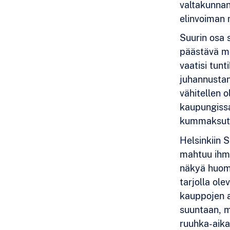
valtakunnan
elinvoiman 
Suurin osa 
päästävä mö
vaatisi tun
juhannustans
vähitellen o
kaupungissa
kummaksuttii
Helsinkiin 
mahtuu ihmis
näkyä huoma
tarjolla ol
kauppojen a
suuntaan, m
ruuhka-aika 