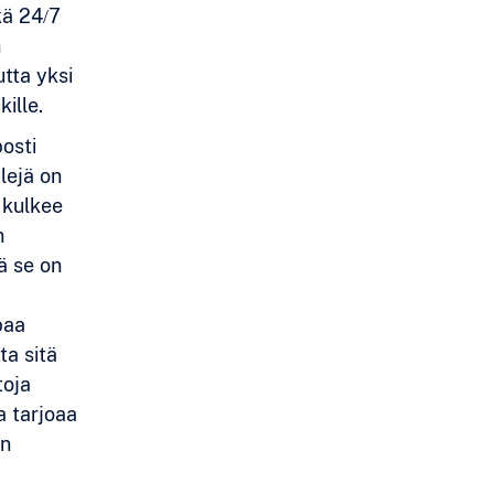
kä 24/7
n
utta yksi
ille.
posti
lejä on
n kulkee
n
ä se on
paa
ta sitä
toja
a tarjoaa
en