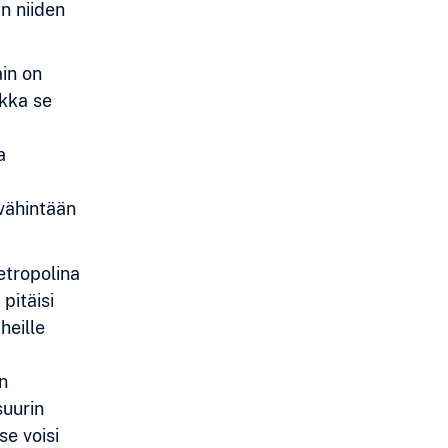
n niiden
ain on
ikka se
a
 vähintään
etropolina
pitäisi
heille
n
suurin
se voisi