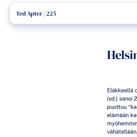
Ted Apter | 225
Helsi
Eläkkeellä 
(sd.) sanoi 
puuttuu ”ka
elämään kau
myöhemmin g
vähätellään.