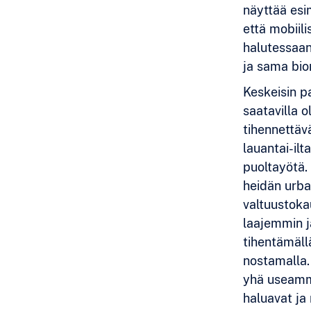
näyttää esi
että mobiili
halutessaan
ja sama bior
Keskeisin p
saatavilla o
tihennettävä
lauantai-ilt
puoltayötä.
heidän urbaa
valtuustoka
laajemmin j
tihentämällä
nostamalla.
yhä useammil
haluavat ja 