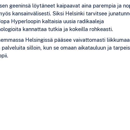
sen geeninsä löytäneet kaipaavat aina parempia ja n
yös kansainvälisesti. Siksi Helsinki tarvitsee junatunn
Jopa Hyperloopin kaltaisia uusia radikaaleja
ologioita kannattaa tutkia ja kokeilla rohkeasti.
emmassa Helsingissä pääsee vaivattomasti liikkumaa
palveluita silloin, kun se omaan aikatauluun ja tarpeis
pii.