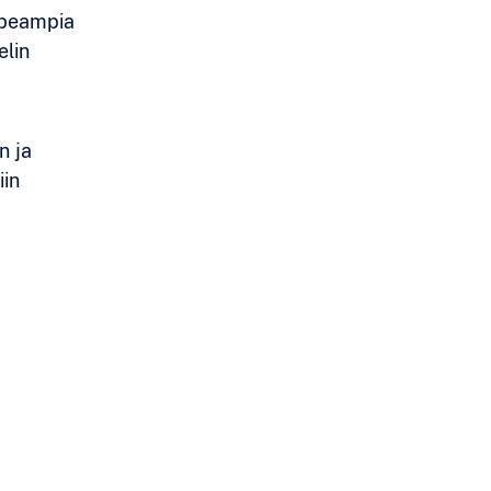
opeampia
elin
n ja
iin