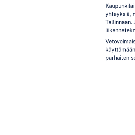
Kaupunkilai
yhteyksiä, m
Tallinnaan. 
liikennetekn
Vetovoimais
käyttämään 
parhaiten so