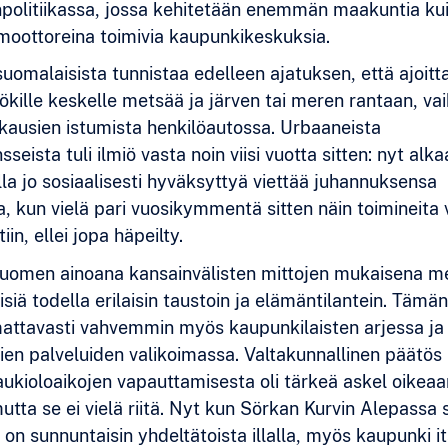
politiikassa, jossa kehitetään enemmän maakuntia kui
moottoreina toimivia kaupunkikeskuksia.
suomalaisista tunnistaa edelleen ajatuksen, että ajoitt
kille keskelle metsää ja järven tai meren rantaan, va
tikausien istumista henkilöautossa. Urbaaneista
seista tuli ilmiö vasta noin viisi vuotta sitten: nyt alka
lla jo sosiaalisesti hyväksyttyä viettää juhannuksensa
, kun vielä pari vuosikymmentä sitten näin toimineita
n, ellei jopa häpeilty.
Suomen ainoana kansainvälisten mittojen mukaisena m
iä todella erilaisin taustoin ja elämäntilantein. Tämän 
ttavasti vahvemmin myös kaupunkilaisten arjessa ja 
evien palveluiden valikoimassa. Valtakunnallinen päätös
ukioloaikojen vapauttamisesta oli tärkeä askel oikeaa
utta se ei vielä riitä. Nyt kun Sörkan Kurvin Alepassa 
on sunnuntaisin yhdeltätoista illalla, myös kaupunki it