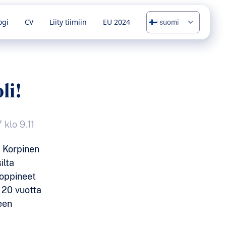
ogi
CV
Liity tiimiin
EU 2024
li!
 klo 9.11
a Korpinen
ilta
 oppineet
 20 vuotta
een