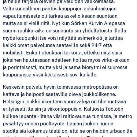
ja heille tarjolla olevien palveluiden valikoimassa.
Valtakunnallinen päätös kauppojen aukioloaikojen
vapauttamisesta oli tärkeä askel oikeaan suuntaan,
mutta se ei vielä riitä. Nyt kun Sörkan Kurvin Alepassa
suurin ruuhka-aika on sunnuntaisin yhdeltätoista illalla,
myös kaupunki itse voisi näyttää esimerkkiä ja laittaa
kaikki omat palvelunsa saataville sekä 24/7 että
mobiilisti. Enkä tietenkään tarkoita, etteikö niitä saisi
jokainen halutessaan edelleen hoitaa myös virka-aikaan
ja perinteisesti, mutta yksi ja sama biorytmi ei suuressa
kaupungissa yksinkertaisesti sovi kaikille.
Keskeisin palvelu hyvin toimivassa metropolissa on
kattava ja helposti saatavilla oleva joukkoliikenne.
Helsingin joukkoliikenteen vuorovälejä on tihennettävä
erityisesti iltaisin ja viikonloppuisin. Kalliosta Töölöön
kulkee lauantai-iltana viisi raitiovaunua tunnissa, ja metro
pysähtyy ennen puoltayötä. Laajan joukon nuoria
stadilaisia kokemus tästä on, että se on heidän urbaanille