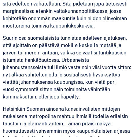
sitä edelleen vähätellään. Sitä pidetään jopa tietoisesti
marginaalissa etenkin valtakunnanpolitiikassa, jossa
kehitetään enemmän maakuntia kuin niiden elinvoiman
moottoreina toimivia kaupunkikeskuksia.
Suurin osa suomalaisista tunnistaa edelleen ajatuksen,
että ajoittain on päästävä mökille keskelle metsää ja
järven tai meren rantaan, vaikka se vaatisi tuntikausien
istumista henkilöautossa. Urbaaneista
juhannustansseista tuli ilmiö vasta noin viisi vuotta sitten:
nyt alkaa vähitellen olla jo sosiaalisesti hyväksyttyä
viettää juhannuksensa kaupungissa, kun vielä pari
vuosikymmentä sitten näin toimineita vähintään
kummaksuttiin, ellei jopa häpeilty.
Helsinkiin Suomen ainoana kansainvälisten mittojen
mukaisena metropolina mahtuu ihmisiä todella erilaisin
taustoin ja elämäntilantein. Tämän pitäisi näkyä
huomattavasti vahvemmin myös kaupunkilaisten arjessa