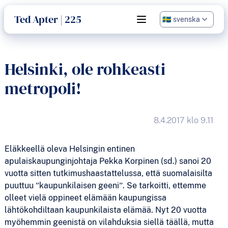
språk
Ted Apter | 225
Open main menu
Helsinki, ole rohkeasti
metropoli!
8.4.2017 klo 9.11
Eläkkeellä oleva Helsingin entinen
apulaiskaupunginjohtaja Pekka Korpinen (sd.) sanoi 20
vuotta sitten tutkimushaastattelussa, että suomalaisilta
puuttuu ”kaupunkilaisen geeni”. Se tarkoitti, ettemme
olleet vielä oppineet elämään kaupungissa
lähtökohdiltaan kaupunkilaista elämää. Nyt 20 vuotta
myöhemmin geenistä on vilahduksia siellä täällä, mutta