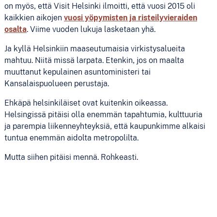
on myös, että Visit Helsinki ilmoitti, että vuosi 2015 oli
kaikkien aikojen
vuosi yöpymisten ja risteilyvieraiden
osalta
. Viime vuoden lukuja lasketaan yhä.
Ja kyllä Helsinkiin maaseutumaisia virkistysalueita
mahtuu. Niitä missä larpata. Etenkin, jos on maalta
muuttanut kepulainen asuntoministeri tai
Kansalaispuolueen perustaja.
Ehkäpä helsinkiläiset ovat kuitenkin oikeassa.
Helsingissä pitäisi olla enemmän tapahtumia, kulttuuria
ja parempia liikenneyhteyksiä, että kaupunkimme alkaisi
tuntua enemmän aidolta metropolilta.
Mutta siihen pitäisi mennä. Rohkeasti.