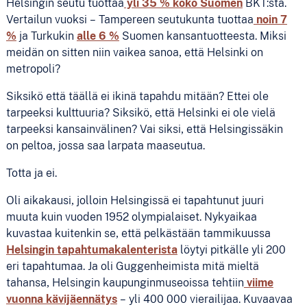
Helsingin seutu tuottaa
yli 35 % koko Suomen
BKT:sta.
Vertailun vuoksi – Tampereen seutukunta tuottaa
noin 7
%
ja Turkukin
alle 6 %
Suomen kansantuotteesta. Miksi
meidän on sitten niin vaikea sanoa, että Helsinki on
metropoli?
Siksikö että täällä ei ikinä tapahdu mitään? Ettei ole
tarpeeksi kulttuuria? Siksikö, että Helsinki ei ole vielä
tarpeeksi kansainvälinen? Vai siksi, että Helsingissäkin
on peltoa, jossa saa larpata maaseutua.
Totta ja ei.
Oli aikakausi, jolloin Helsingissä ei tapahtunut juuri
muuta kuin vuoden 1952 olympialaiset. Nykyaikaa
kuvastaa kuitenkin se, että pelkästään tammikuussa
Helsingin tapahtumakalenterista
löytyi pitkälle yli 200
eri tapahtumaa. Ja oli Guggenheimista mitä mieltä
tahansa, Helsingin kaupunginmuseoissa tehtiin
viime
vuonna kävijäennätys
– yli 400 000 vierailijaa. Kuvaavaa