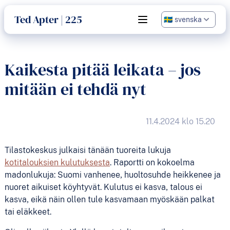
språk
Ted Apter | 225
Open main menu
Kaikesta pitää leikata – jos
mitään ei tehdä nyt
11.4.2024 klo 15.20
Tilastokeskus julkaisi tänään tuoreita lukuja
kotitalouksien kulutuksesta
. Raportti on kokoelma
madonlukuja: Suomi vanhenee, huoltosuhde heikkenee ja
nuoret aikuiset köyhtyvät. Kulutus ei kasva, talous ei
kasva, eikä näin ollen tule kasvamaan myöskään palkat
tai eläkkeet.