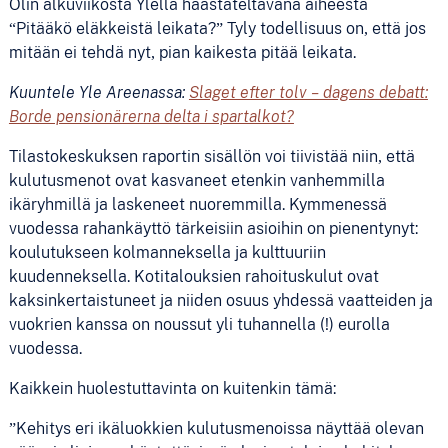
Olin alkuviikosta Ylellä haastateltavana aiheesta
“Pitääkö eläkkeistä leikata?” Tyly todellisuus on, että jos
mitään ei tehdä nyt, pian kaikesta pitää leikata.
Kuuntele Yle Areenassa:
Slaget efter tolv – dagens debatt:
Borde pensionärerna delta i spartalkot?
Tilastokeskuksen raportin sisällön voi tiivistää niin, että
kulutusmenot ovat kasvaneet etenkin vanhemmilla
ikäryhmillä ja laskeneet nuoremmilla. Kymmenessä
vuodessa rahankäyttö tärkeisiin asioihin on pienentynyt:
koulutukseen kolmanneksella ja kulttuuriin
kuudenneksella. Kotitalouksien rahoituskulut ovat
kaksinkertaistuneet ja niiden osuus yhdessä vaatteiden ja
vuokrien kanssa on noussut yli tuhannella (!) eurolla
vuodessa.
Kaikkein huolestuttavinta on kuitenkin tämä:
”Kehitys eri ikäluokkien kulutusmenoissa näyttää olevan