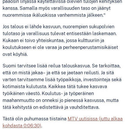
pääosin linjassa käytettävissä olevien tulojen kehityksen
kanssa. Samalla myös varallisuuden taso on jäänyt
nuoremmissa ikäluokissa vanhemmista jälkeen.”
Jos talous ei lähde kasvuun, nuorempien sukupolvien
tulotaso ja varallisuus tulevat entisestään laskemaan.
Kukaan ei toivo yhteiskuntaa, jossa kulttuuriin ja
koulutukseen ei ole varaa ja perheenperustamisikäiset
ovat köyhiä.
Suomi tarvitsee lisää reilua talouskasvua. Se tarkoittaa,
että on mistä jakaa– ja että se jaetaan reilusti. Ja sitä
varten tarvitsemme lisää työpaikkoja, investointeja sekä
kotimaista kulutusta. Kaikkea tätä tukee kasvava
työikäinen väestö. Koulutus- ja työperäinen
maahanmuutto on onneksi jo pienessä kasvussa, mutta
tätä kehitystä on edistettävä ja vauhditettava.
Tästä olin puhumassa tiistaina
MTV uutisissa (juttu alkaa
kohdasta 0:06:30)
.