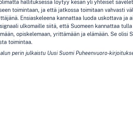
olimatta hallituksessa löytyy kesän yli yhteiset sävel
een toimintaan, ja että jatkossa toimitaan vahvasti vä
täjänä. Ensiaskeleena kannattaa luoda uskottava ja a
 signaali ulkomaille siitä, että Suomeen kannattaa tulla
mään, opiskelemaan, yrittämään ja elämään. Se olisi
ta toimintaa.
 alun perin julkaistu Uusi Suomi Puheenvuoro-kirjoituks