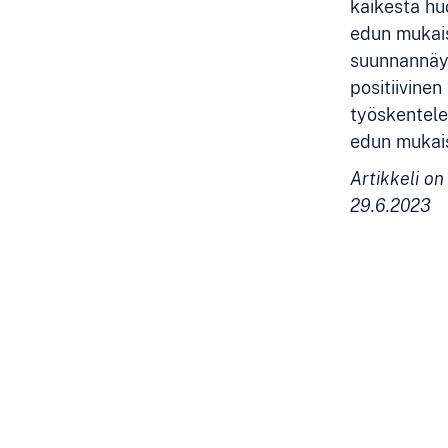
kaikesta hu
edun mukais
suunnannäyt
positiivinen
työskentele
edun mukais
Artikkeli on
29.6.2023