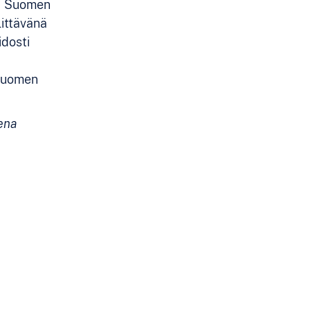
et Suomen
littävänä
idosti
 Suomen
ena