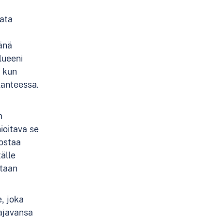
nata
eänä
lueeni
, kun
ilanteessa.
n
ioitava se
dostaa
tälle
utaan
e, joka
 ajavansa