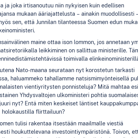
 ja joka irtisanoutuu niin nykyisen kuin edellisen
jansa mukaan ääriajattelusta – ainakin muodollisesti –
ös sen, että Junnilan tilanteessa Suomen edun mukais
keinoministeri.
ainvälinen maine ottaa ison lommon, jos annetaan y
natsiretoriikalla leikkiminen on sallittua ministerille. Tä
nninedistämistehtävissä toimivalla elinkeinoministerill
utena Nato-maana seurataan nyt korostetun tarkasti
ssa, haluammeko tahallamme natsismimyönteisellä pu
malaisten vientiyritysten ponnisteluja? Mitä mahtaa es
ustainen Yhdysvaltojen ulkoministeri pohtia suomalaise
a juuri nyt? Entä miten keskeiset läntiset kauppakum
holokaustilla flirttailuun?
uomen tulisi rakentaa itsestään maailmalle viestiä
sesti houkuttelevana investointiympäristönä. Toivon, et