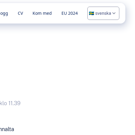
logg
CV
Kom med
EU 2024
klo 11.39
nnalta