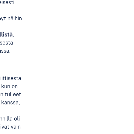
eisesti
nyt näihin
listä
,
isesta
nssa.
ittisesta
, kun on
n tulleet
n kanssa,
illa oli
ivat vain