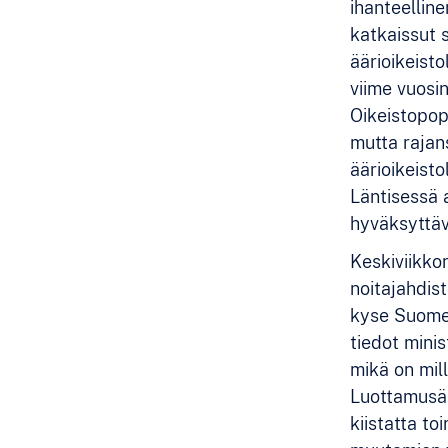
ihanteelline
katkaissut s
äärioikeisto
viime vuosin
Oikeistopop
mutta rajan
äärioikeisto
Läntisessä a
hyväksyttäv
Keskiviikko
noitajahdis
kyse Suomea
tiedot mini
mikä on mill
Luottamusää
kiistatta to