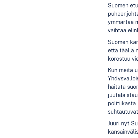
Suomen etua
puheenjohta
ymmärtää my
vaihtaa elin
Suomen kans
että täällä 
korostuu vie
Kun meitä u
Yhdysvalloi
haitata suo
juutalaista
politiikast
suhtautuvat 
Juuri nyt S
kansainväli