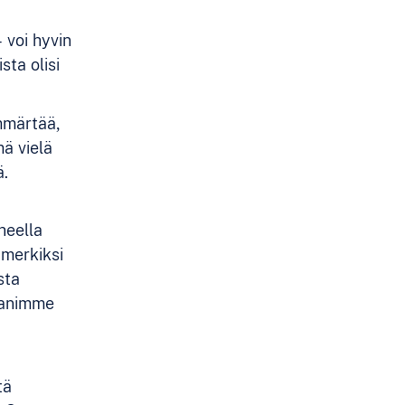
 voi hyvin
ta olisi
mmärtää,
mä vielä
ä.
heella
imerkiksi
sta
ppanimme
tä