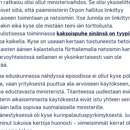
n ratkaisu olisi ollut ministerivaihdos. Se olisi yksiselitt
iivet siltä, että pääministerin Orpon hallitus linkittyy
laiseen toimintaan ja natsismiin. Itse Junnila on linkitty
akin eikä kyse ole mistään teini-iän torttoilusta.
ulistisessa toiminnassa
kaksoispuhe sinänsä on tyypil
sa kaikella. Kyse on useaan kertaan toistuneesta tieto
laisten äänien kalastelusta flirttailemalla natsismin ka
rvoyhteisössä sellainen ei yksinkertaisesti vain ole
ää.
na eduskunnassa nähdyssä episodissa ei ollut kyse poli
ta, vaan yrityksestä puuttua ala-arvoiseen käytökseen
 edustavasta ministeristä. Tilanteessa uudestaan esii
sterin aikaisemmasta käytöksestä eivät istu yhteen se
ään lailla sopivaa suomalaiselle ministerille.
nestyksessä oli kyse kurinpalautuspyrkimyksestä. Junn
iminut lukuisia kertoja huonosti – viimeisimmät kerrat ol