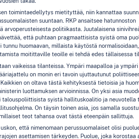
vuosien takaa.
ksen toimintaedellytys mietityttää, niin kannattaa suun
ussuomalaisten suuntaan. RKP ansaitsee hatunnoston
ä arvoperusteisesta politiikasta. Juutalaisena sinivihr
 hävettää, että puhtaan pragmaattisista syistä oma puo
 tunnu huomaavan, millaista käytöstä normalisoidaan
tamista moitittaville teoille ei tehdä edes tällaisessa t
taan vaikeissa tilanteissa. Ympäri maapalloa ja ympäri
riajattelu on monin eri tavoin ujuttautunut poliittisee
Kaikkien on oltava tästä kehityksestä tietoisia ja huom
 ministerin luottamuksen arvioinnissa. On yksi asia muo
 talouspoliittisista syistä hallituskoalitio ja neuvotella 
llitusohjelma. On täysin toinen asia, jos samalla suost
 millaiset teot tahansa ovat tästä eteenpäin sallittuja.
lla uskon, että nimenomaan perussuomalaiset olisi puolu
rajojen asettamisen tärkeyden. Puolue, joka korostaa