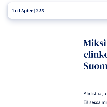
Ted Apter | 225
Miks
elink
Suom
Ahdistaa ja 
Eilisessä m