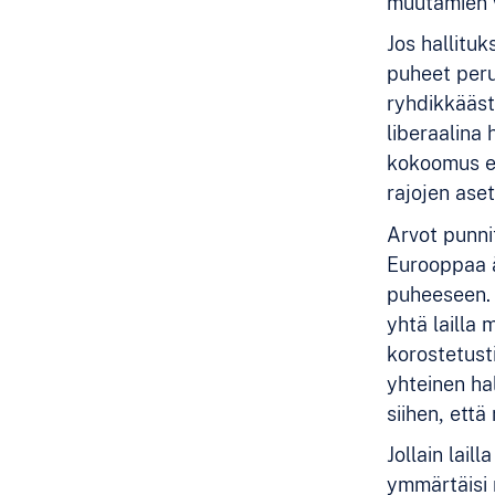
muutamien 
Jos hallitu
puheet per
ryhdikkääst
liberaalina
kokoomus ei
rajojen aset
Arvot punni
Eurooppaa ää
puheeseen. 
yhtä lailla
korostetusti
yhteinen ha
siihen, että
Jollain lai
ymmärtäisi 