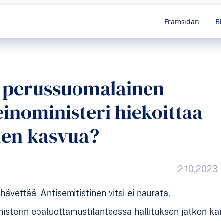
språk
Framsidan
B
i perussuomalainen
einoministeri hiekoittaa
en kasvua?
2.10.2023 
hävettää. Antisemitistinen vitsi ei naurata.
inisterin epäluottamustilanteessa hallituksen jatkon ka