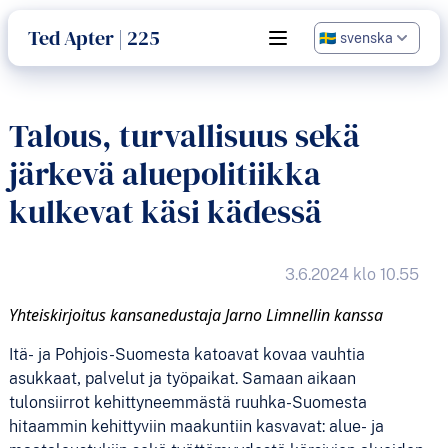
språk
Ted Apter | 225
Open main menu
Talous, turvallisuus sekä
järkevä aluepolitiikka
kulkevat käsi kädessä
3.6.2024 klo 10.55
Yhteiskirjoitus kansanedustaja Jarno Limnellin kanssa
Itä- ja Pohjois-Suomesta katoavat kovaa vauhtia
asukkaat, palvelut ja työpaikat. Samaan aikaan
tulonsiirrot kehittyneemmästä ruuhka-Suomesta
hitaammin kehittyviin maakuntiin kasvavat: alue- ja