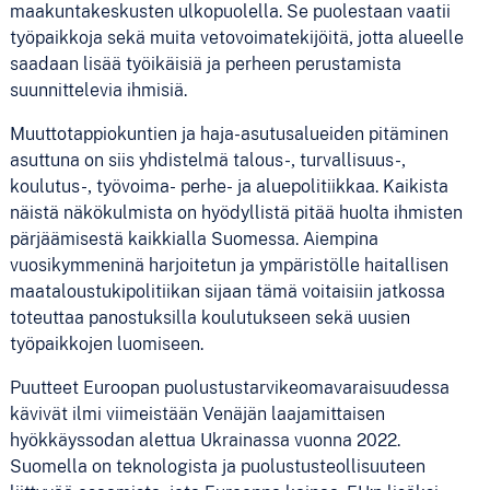
maakuntakeskusten ulkopuolella. Se puolestaan vaatii
työpaikkoja sekä muita vetovoimatekijöitä, jotta alueelle
saadaan lisää työikäisiä ja perheen perustamista
suunnittelevia ihmisiä.
Muuttotappiokuntien ja haja-asutusalueiden pitäminen
asuttuna on siis yhdistelmä talous-, turvallisuus-,
koulutus-, työvoima- perhe- ja aluepolitiikkaa. Kaikista
näistä näkökulmista on hyödyllistä pitää huolta ihmisten
pärjäämisestä kaikkialla Suomessa. Aiempina
vuosikymmeninä harjoitetun ja ympäristölle haitallisen
maataloustukipolitiikan sijaan tämä voitaisiin jatkossa
toteuttaa panostuksilla koulutukseen sekä uusien
työpaikkojen luomiseen.
Puutteet Euroopan puolustustarvikeomavaraisuudessa
kävivät ilmi viimeistään Venäjän laajamittaisen
hyökkäyssodan alettua Ukrainassa vuonna 2022.
Suomella on teknologista ja puolustusteollisuuteen