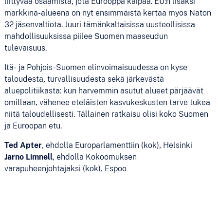
liittyvää osaamista, jota Eurooppa kaipaa. EU:n lisäksi
markkina-alueena on nyt ensimmäistä kertaa myös Naton
32 jäsenvaltiota. Juuri tämänkaltaisissa uusteollisissa
mahdollisuuksissa piilee Suomen maaseudun
tulevaisuus.
Itä- ja Pohjois-Suomen elinvoimaisuudessa on kyse
taloudesta, turvallisuudesta sekä järkevästä
aluepolitiikasta: kun harvemmin asutut alueet pärjäävät
omillaan, vähenee eteläisten kasvukeskusten tarve tukea
niitä taloudellisesti. Tällainen ratkaisu olisi koko Suomen
ja Euroopan etu.
Ted Apter
, ehdolla Europarlamenttiin (kok), Helsinki
Jarno Limnell
, ehdolla Kokoomuksen
varapuheenjohtajaksi (kok), Espoo