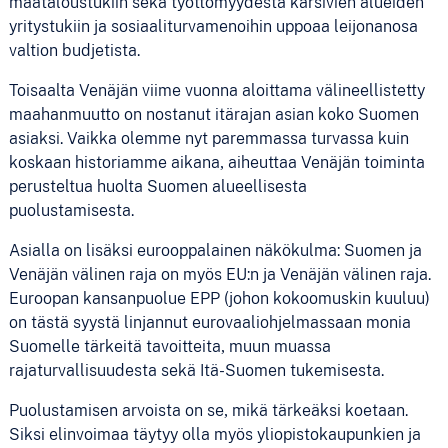
maataloustukiin sekä työttömyydestä kärsivien alueiden
yritystukiin ja sosiaaliturvamenoihin uppoaa leijonanosa
valtion budjetista.
Toisaalta Venäjän viime vuonna aloittama välineellistetty
maahanmuutto on nostanut itärajan asian koko Suomen
asiaksi. Vaikka olemme nyt paremmassa turvassa kuin
koskaan historiamme aikana, aiheuttaa Venäjän toiminta
perusteltua huolta Suomen alueellisesta
puolustamisesta.
Asialla on lisäksi eurooppalainen näkökulma: Suomen ja
Venäjän välinen raja on myös EU:n ja Venäjän välinen raja.
Euroopan kansanpuolue EPP (johon kokoomuskin kuuluu)
on tästä syystä linjannut eurovaaliohjelmassaan monia
Suomelle tärkeitä tavoitteita, muun muassa
rajaturvallisuudesta sekä Itä-Suomen tukemisesta.
Puolustamisen arvoista on se, mikä tärkeäksi koetaan.
Siksi elinvoimaa täytyy olla myös yliopistokaupunkien ja